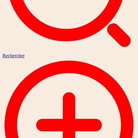
Rechercher